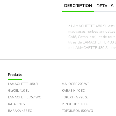
DESCRIPTION
DETAILS
c
LAMACHETTE 480 SL est un p
mauvaises herbes annuelles 
Café, Coton, etc.), et de tout
litres de LAMACHETTE 480 SL 
de LAMACHETTE 480 SL dans u
Produits
LAMACHETTE 480 SL
MALOGBE 200 WP
GLYCEL 410 SL
KABABIN 40 SC
LAMACHETTE 757 WG
TOPEXTRA 720 SL
RAJA 360 SL
PENDITOP 500 EC
BARAKA 432 EC
TOPDIURON 800 WG