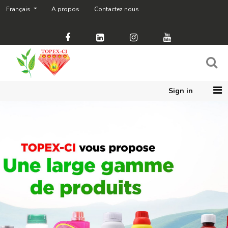
Français
A propos
Contactez nous
Tous
les
produits
Fongicides
Herbicides
Sign in
Insecticides
Matériel
agricole
Price
Range
0
1