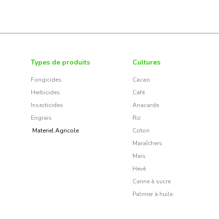
Types de produits
Cultures
Fongicides
Cacao
Herbicides
Café
Insecticides
Anacarde
Engrais
Riz
Materiel Agricole
Coton
Maraîchers
Maïs
Hevé
Canne à sucre
Palmier à huile