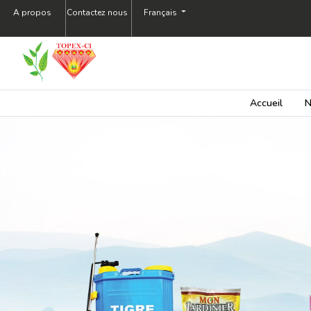
A propos
Contactez nous
Français
Tous
les
produits
Fongicides
Accueil
N
Herbicides
Insecticides
Matériel
agricole
Price
Range
0
1