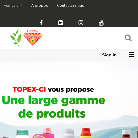
Français
A propos
Contactez nous
Tous
les
produits
Fongicides
Herbicides
Sign in
Insecticides
Matériel
agricole
Price
Range
0
1