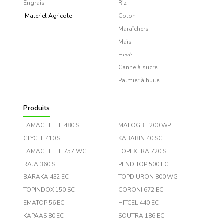
Engrais
Riz
Materiel Agricole
Coton
Maraîchers
Maïs
Hevé
Canne à sucre
Palmier à huile
Produits
LAMACHETTE 480 SL
MALOGBE 200 WP
GLYCEL 410 SL
KABABIN 40 SC
LAMACHETTE 757 WG
TOPEXTRA 720 SL
RAJA 360 SL
PENDITOP 500 EC
BARAKA 432 EC
TOPDIURON 800 WG
TOPINDOX 150 SC
CORONI 672 EC
EMATOP 56 EC
HITCEL 440 EC
KAPAAS 80 EC
SOUTRA 186 EC