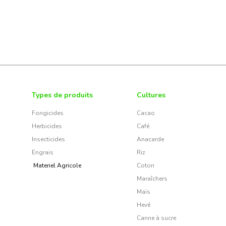
Types de produits
Cultures
Fongicides
Cacao
Herbicides
Café
Insecticides
Anacarde
Engrais
Riz
Materiel Agricole
Coton
Maraîchers
Maïs
Hevé
Canne à sucre